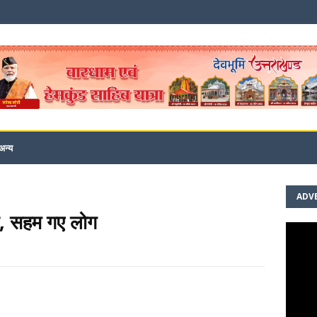
अन्य
ADV
के, सहम गए लोग