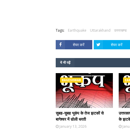
Tags:
Earthquake
Uttarakhand
उत्तराखण्ड
शेयर करें
शेयर करें
ये भी पढ़ें
BAGESHWAR
EA
सुबह-सुबह भूकंप के तेज झटकों से
उत्तरका
बागेश्वर में डोली धरती
के झटके
January 13, 2026
Janu