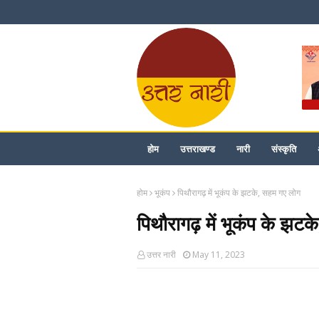
होम
उत्तराखण्ड
नारी
संस्कृति
होम
भूकंप
पिथौरागढ़ में भूकंप के झटके, सहम गए लोग
पिथौरागढ़ में भूकंप के झट
उत्तर नारी
May 11, 2023