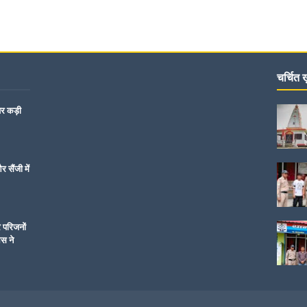
चर्चित ख़
पर कड़ी
 सैंजी में
र परिजनों
िस ने