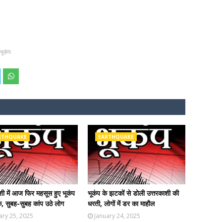
भूकंप
RTHQUAKE
EARTHQUAKE
शी में आज फिर महसूस हुए भूकंप
भूकंप के झटकों से डोली उत्तरकाशी की
, सुबह-सुबह कांप उठे लोग
धरती, लोगों में डर का माहौल
ary 25, 2025
January 24, 2025