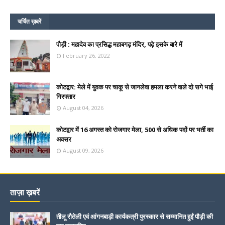
चर्चित ख़बरें
पौड़ी : महादेव का प्रसिद्ध महाबगढ़ मंदिर, पढ़े इसके बारे में
February 26, 2022
कोटद्वार: मेले में युवक पर चाकू से जानलेवा हमला करने वाले दो सगे भाई
गिरफ्तार
August 04, 2026
कोटद्वार में 16 अगस्त को रोजगार मेला, 500 से अधिक पदों पर भर्ती का
अवसर
August 09, 2026
ताज़ा ख़बरें
तीलू रौतेली एवं आंगनबाड़ी कार्यकत्री पुरस्कार से सम्मानित हुईं पौड़ी की