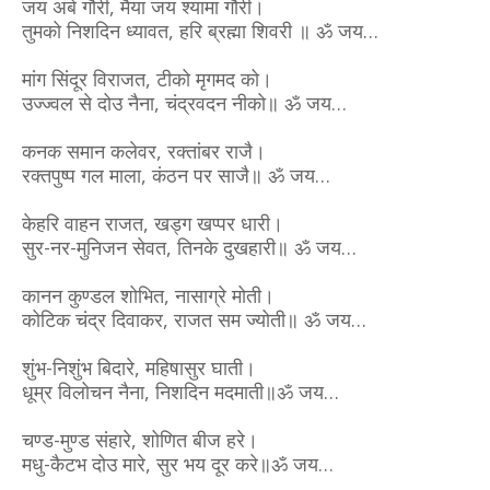
जय अंबे गौरी, मैया जय श्यामा गौरी।
तुमको निशदिन ध्यावत, हरि ब्रह्मा शिवरी ॥ ॐ जय…
मांग सिंदूर विराजत, टीको मृगमद को।
उज्ज्वल से दोउ नैना, चंद्रवदन नीको॥ ॐ जय…
कनक समान कलेवर, रक्तांबर राजै।
रक्तपुष्प गल माला, कंठन पर साजै॥ ॐ जय…
केहरि वाहन राजत, खड्ग खप्पर धारी।
सुर-नर-मुनिजन सेवत, तिनके दुखहारी॥ ॐ जय…
कानन कुण्डल शोभित, नासाग्रे मोती।
कोटिक चंद्र दिवाकर, राजत सम ज्योती॥ ॐ जय…
शुंभ-निशुंभ बिदारे, महिषासुर घाती।
धूम्र विलोचन नैना, निशदिन मदमाती॥ॐ जय…
चण्ड-मुण्ड संहारे, शोणित बीज हरे।
मधु-कैटभ दोउ मारे, सुर भय दूर करे॥ॐ जय…