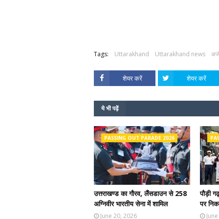
Tags:
Uttarakhand
Uttarakhand news
अज
शेयर करें
शेयर करें
ये भी पढ़ें
PASSING OUT PARADE 2026
PA
उत्तराखण्ड का गौरव, लैंसडाउन से 258
पौड़ी ग
अग्निवीर भारतीय सेना में शामिल
पर निकल
June 20, 2026
June