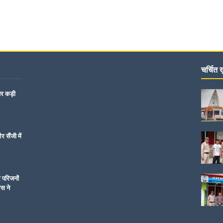
चर्चित ख़
पर कड़ी
 सैंजी में
र परिजनों
िस ने