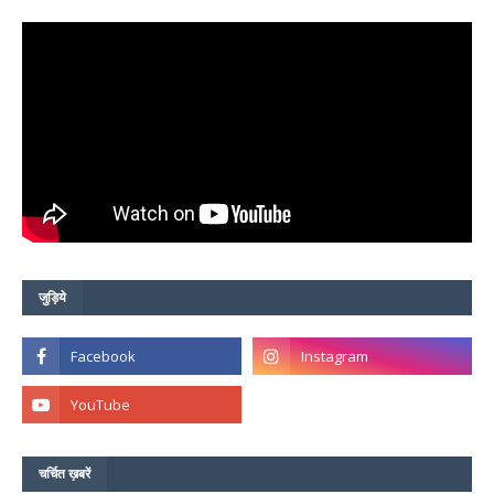
जुड़िये
चर्चित ख़बरें