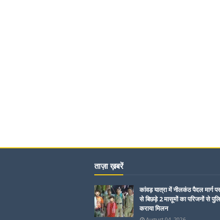
ताज़ा ख़बरें
कांवड़ यात्रा में नीलकंठ पैदल मार्ग प
से बिछड़े 2 मासूमों का परिजनों से पुल
कराया मिलन
August 04, 2026