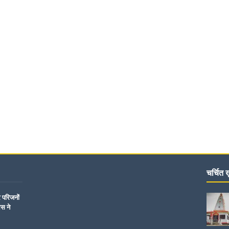
चर्चित ख़
र परिजनों
िस ने