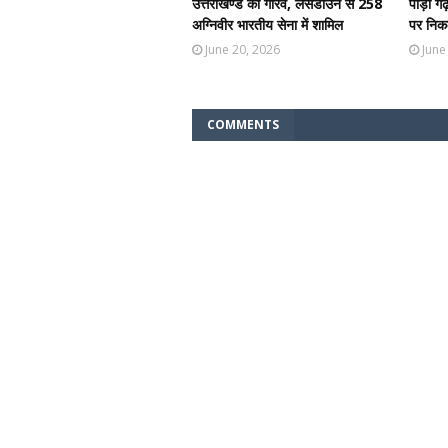
उत्तराखण्ड का गौरव, लैंसडाउन से 258
पौड़ी ग
अग्निवीर भारतीय सेना में शामिल
पर निकल
June 20, 2026
June
COMMENTS