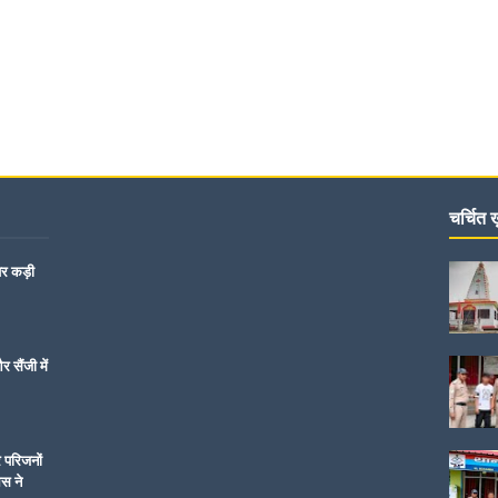
चर्चित ख़
पर कड़ी
 सैंजी में
र परिजनों
िस ने