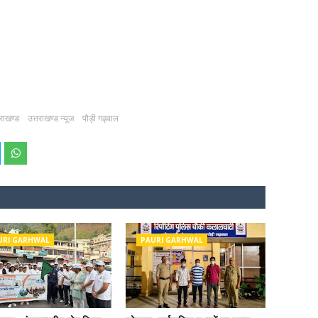
तराखण्ड
उत्तराखण्ड न्यूज
पौड़ी गढ़वाल
URI GARHWAL
PAURI GARHWAL