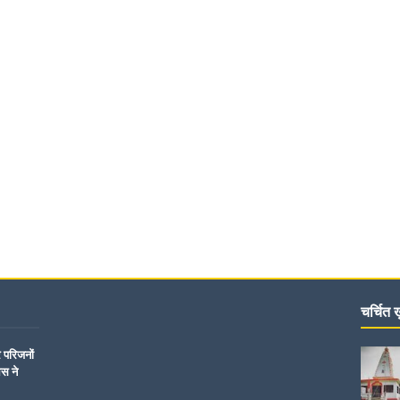
चर्चित ख़
र परिजनों
िस ने