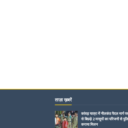
ताज़ा ख़बरें
कांवड़ यात्रा में नीलकंठ पैदल मार्ग प
से बिछड़े 2 मासूमों का परिजनों से पुल
कराया मिलन