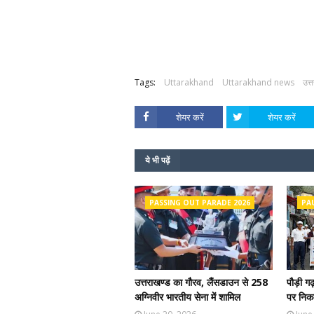
Tags:
Uttarakhand
Uttarakhand news
उत्
शेयर करें
शेयर करें
ये भी पढ़ें
PASSING OUT PARADE 2026
PA
उत्तराखण्ड का गौरव, लैंसडाउन से 258
पौड़ी ग
अग्निवीर भारतीय सेना में शामिल
पर निकल