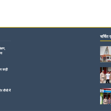
चर्चित ख़
क्षण,
िस
पर कड़ी
 सैंजी में