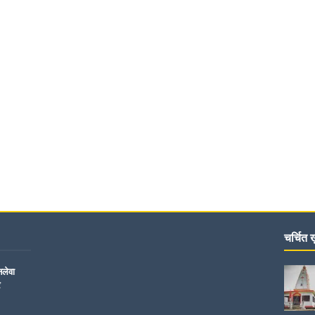
चर्चित ख़
नलेवा
र