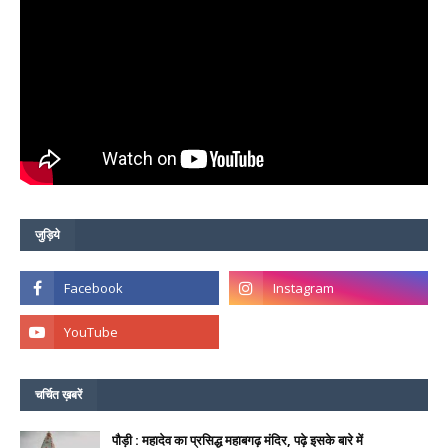
जुड़िये
चर्चित ख़बरें
पौड़ी : महादेव का प्रसिद्ध महाबगढ़ मंदिर, पढ़े इसके बारे में