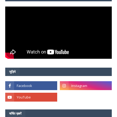
जुड़िये
चर्चित ख़बरें