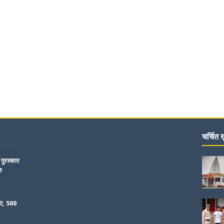
चर्चित ख़
 पुरस्कार
ि
ला, 500