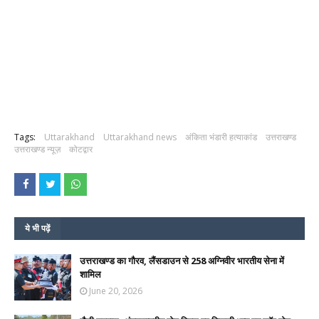
Tags:
Uttarakhand
Uttarakhand news
अंकिता भंडारी हत्याकांड
उत्तराखण्ड
उत्तराखण्ड न्यूज़
कोटद्वार
ये भी पढ़ें
उत्तराखण्ड का गौरव, लैंसडाउन से 258 अग्निवीर भारतीय सेना में
शामिल
June 20, 2026