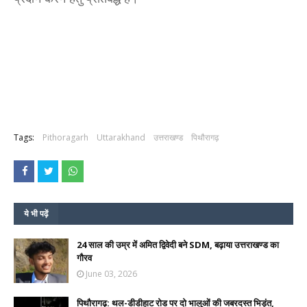
Tags:
Pithoragarh
Uttarakhand
उत्तराखण्ड
पिथौरागढ़
ये भी पढ़ें
24 साल की उम्र में अमित द्विवेदी बने SDM, बढ़ाया उत्तराखण्ड का
गौरव
June 03, 2026
पिथौरागढ़: थल-डीडीहाट रोड पर दो भालुओं की जबरदस्त भिड़ंत,