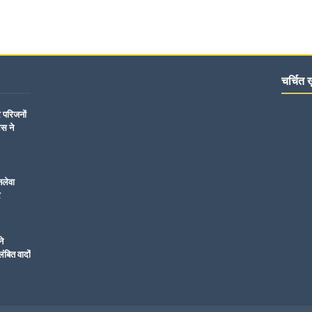
चर्चित ख़
र परिजनों
िस ने
नलेवा
र
ने
ंबित वादों