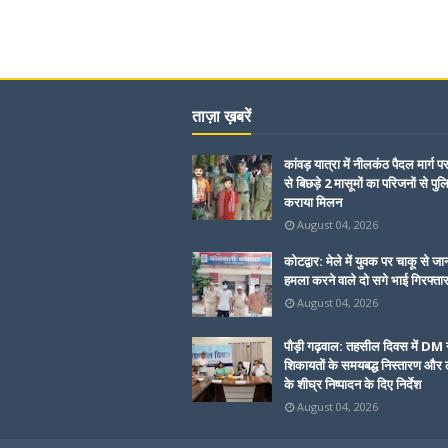
ताज़ा ख़बरें
कांवड़ यात्रा में नीलकंठ पैदल मार्ग प
से बिछड़े 2 मासूमों का परिजनों से पुल
कराया मिलन
August 04, 2026
कोटद्वार: मेले में युवक पर चाकू से जा
हमला करने वाले दो सगे भाई गिरफ्ता
August 04, 2026
पौड़ी गढ़वाल: तहसील दिवस में DM 
शिकायतों के समयबद्ध निस्तारण और ल
के शीघ्र निष्पादन के दिए निर्देश
August 04, 2026