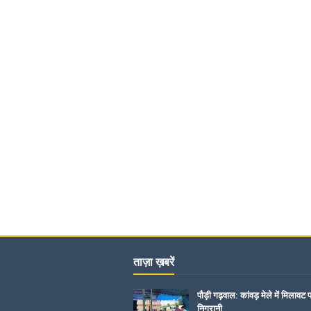
ताज़ा ख़बरें
पौड़ी गढ़वाल: कांवड़ मेले में मिलावट 
निगरानी