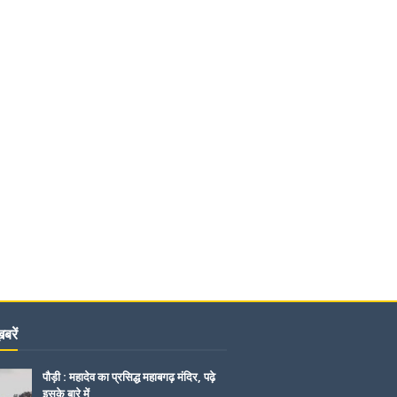
बरें
पौड़ी : महादेव का प्रसिद्ध महाबगढ़ मंदिर, पढ़े
इसके बारे में