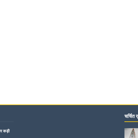
चर्चित ख़
पर कड़ी