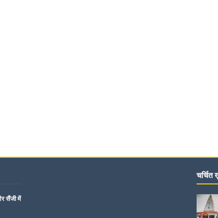
चर्चित ख़
 सैंजी में