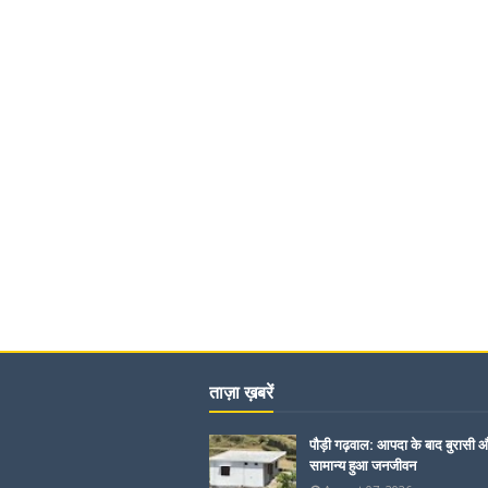
ताज़ा ख़बरें
पौड़ी गढ़वाल: आपदा के बाद बुरासी और
सामान्य हुआ जनजीवन