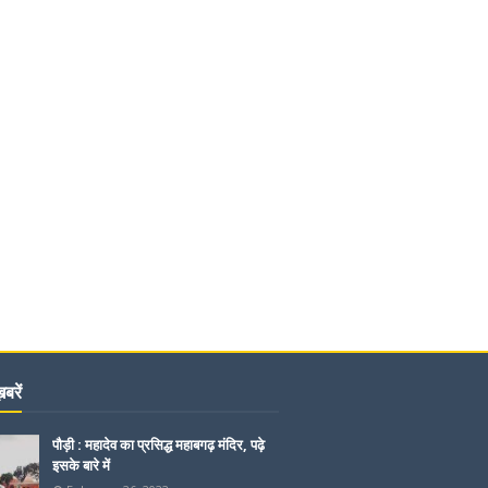
बरें
पौड़ी : महादेव का प्रसिद्ध महाबगढ़ मंदिर, पढ़े
इसके बारे में