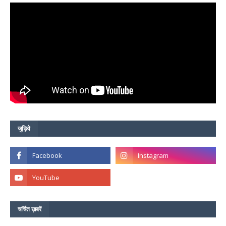
जुड़िये
चर्चित ख़बरें