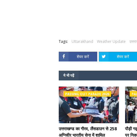
Tags:
Uttarakhand
Weather Update
उत्तर
शेयर करें
शेयर करें
ये भी पढ़ें
PASSING OUT PARADE 2026
PA
उत्तराखण्ड का गौरव, लैंसडाउन से 258
पौड़ी ग
अग्निवीर भारतीय सेना में शामिल
पर निकल