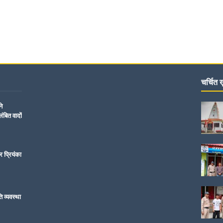
चर्चित ख़
ने
ंबित वादों
र प्रियंका
ति व्यवस्था