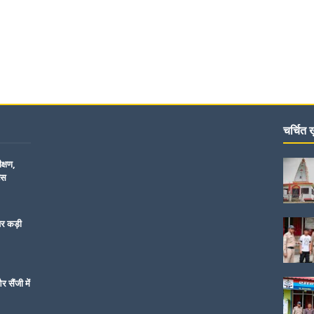
चर्चित ख़
क्षण,
िस
पर कड़ी
 सैंजी में