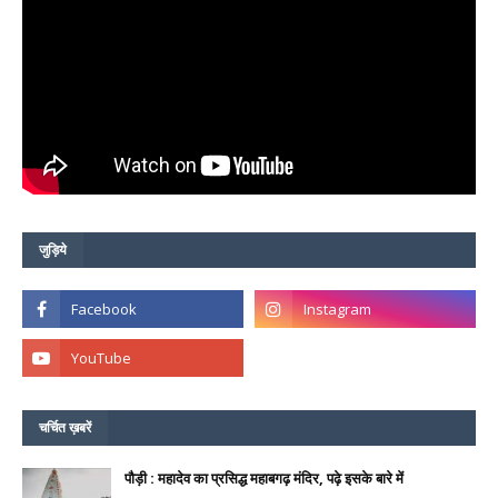
जुड़िये
चर्चित ख़बरें
पौड़ी : महादेव का प्रसिद्ध महाबगढ़ मंदिर, पढ़े इसके बारे में