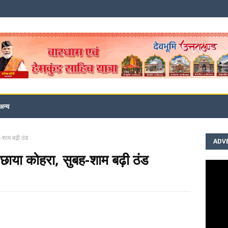
अन्य
-शाम बढ़ी ठंड
ADV
ं छाया कोहरा, सुबह-शाम बढ़ी ठंड