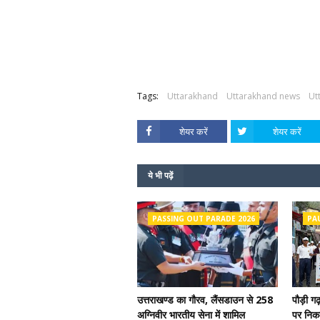
Tags:
Uttarakhand
Uttarakhand news
Ut
शेयर करें
शेयर करें
ये भी पढ़ें
PASSING OUT PARADE 2026
PA
उत्तराखण्ड का गौरव, लैंसडाउन से 258
पौड़ी ग
अग्निवीर भारतीय सेना में शामिल
पर निकल