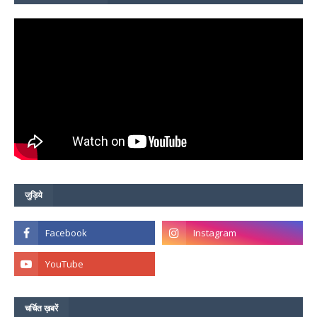
जुड़िये
चर्चित ख़बरें