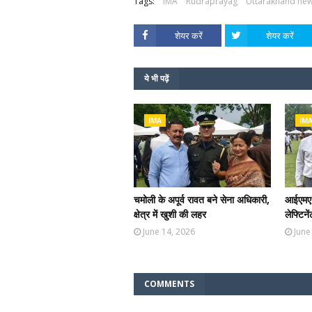
Tags:
IMA
Rudraprayag
Uttarakhand ne
शेयर करें
शेयर करें
ये भी पढ़ें
IMA
IM
चमोली के अपूर्व रावत बने सेना अधिकारी,
आईएमए स
क्षेत्र में खुशी की लहर
लेफ्टिने
June 14, 2026
June
COMMENTS