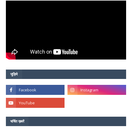
जुड़िये
चर्चित ख़बरें