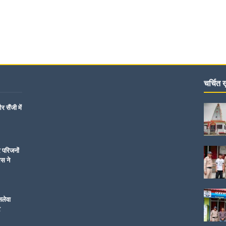
चर्चित ख़
 सैंजी में
र परिजनों
िस ने
नलेवा
र