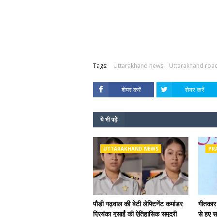
Tags:
Uttarakhand news
Uttarakhand roa
शेयर करें
शेयर करें
ये भी पढ़ें
UTTARAKHAND NEWS
PR
पौड़ी गढ़वाल की बेटी लेफ्टिनेंट कमांडर
गीतकार 
प्रियंका गुसाईं की ऐतिहासिक समुद्री
से हुए स