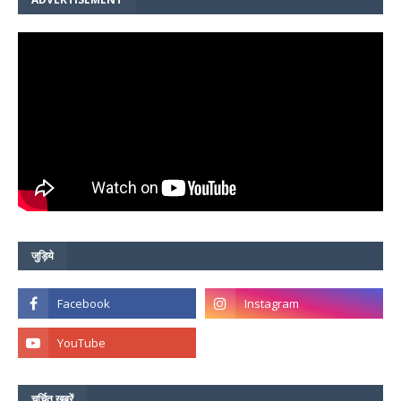
जुड़िये
चर्चित ख़बरें