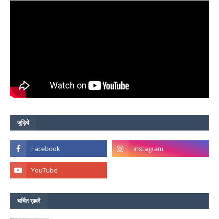
जुड़िये
चर्चित ख़बरें