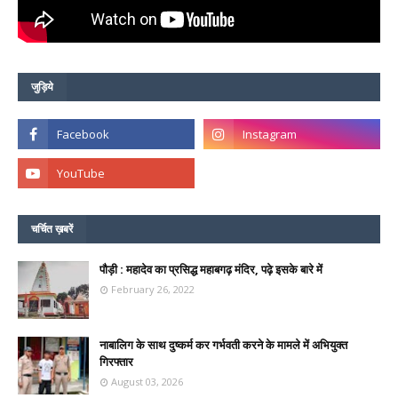
जुड़िये
चर्चित ख़बरें
पौड़ी : महादेव का प्रसिद्ध महाबगढ़ मंदिर, पढ़े इसके बारे में
February 26, 2022
नाबालिग के साथ दुष्कर्म कर गर्भवती करने के मामले में अभियुक्त
गिरफ्तार
August 03, 2026