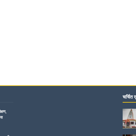
चर्चित ख़
क्षण,
िस