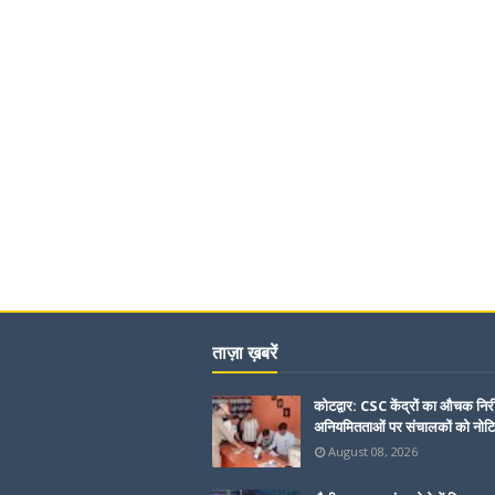
ताज़ा ख़बरें
कोटद्वार: CSC केंद्रों का औचक निरी
अनियमितताओं पर संचालकों को नोट
August 08, 2026