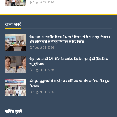
August 03, 2026
ताज़ा ख़बरें
पौड़ी गढ़वाल: तहसील दिवस में DM ने शिकायतों के समयबद्ध निस्तारण
और लंबित वादों के शीघ्र निष्पादन के दिए निर्देश
August 04, 2026
पौड़ी गढ़वाल की बेटी लेफ्टिनेंट कमांडर प्रियंका गुसाईं की ऐतिहासिक
समुद्री यात्रा
August 04, 2026
कोटद्वार: बुद्धा पार्क में मारपीट कर शांति व्यवस्था भंग करने पर तीन युवक
गिरफ्तार
August 04, 2026
चर्चित ख़बरें