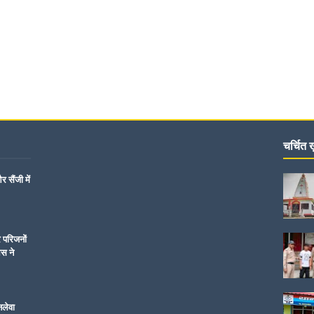
चर्चित ख़
 सैंजी में
र परिजनों
िस ने
नलेवा