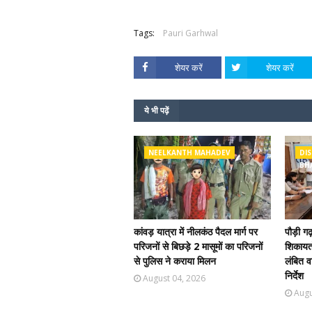
Tags:
Pauri Garhwal
शेयर करें
शेयर करें
ये भी पढ़ें
NEELKANTH MAHADEV
DIS
BH
कांवड़ यात्रा में नीलकंठ पैदल मार्ग पर
पौड़ी ग
परिजनों से बिछड़े 2 मासूमों का परिजनों
शिकायतो
से पुलिस ने कराया मिलन
लंबित वा
निर्देश
August 04, 2026
Augu