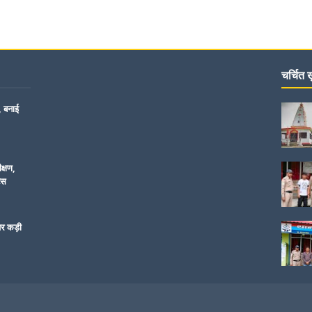
चर्चित ख़
, बनाई
क्षण,
िस
पर कड़ी