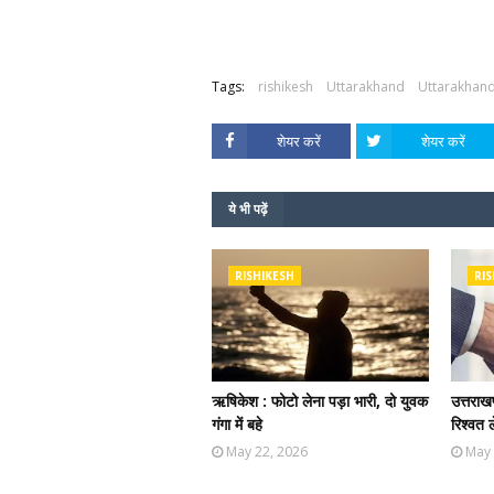
Tags:
rishikesh
Uttarakhand
Uttarakhan
शेयर करें
शेयर करें
ये भी पढ़ें
RISHIKESH
RIS
ऋषिकेश : फोटो लेना पड़ा भारी, दो युवक
उत्तराखण
गंगा में बहे
रिश्वत 
May 22, 2026
May 