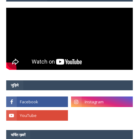
जुड़िये
चर्चित ख़बरें