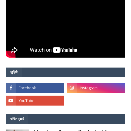
जुड़िये
चर्चित ख़बरें