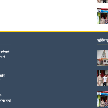
चर्चित ख़
र परिजनों
िस ने
नलेवा
र
ने
ंबित वादों