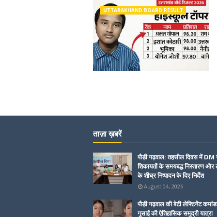
UTTARAKHAND BOARD RESULT
ताज़ा ख़बरें
पौड़ी गढ़वाल: तहसील दिवस में DM 
शिकायतों के समयबद्ध निस्तारण और ल
के शीघ्र निष्पादन के दिए निर्देश
August 04, 2026
पौड़ी गढ़वाल की बेटी लेफ्टिनेंट कमांड
गुसाईं की ऐतिहासिक समुद्री यात्रा