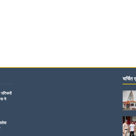
चर्चित ख़
र परिजनों
िस ने
नलेवा
र