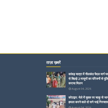
ताज़ा ख़बरें
कांवड़ यात्रा में नीलकंठ पैदल मार्ग प
से बिछड़े 2 मासूमों का परिजनों से पुल
कराया मिलन
August 04, 2026
कोटद्वार: मेले में युवक पर चाकू से जा
हमला करने वाले दो सगे भाई गिरफ्ता
August 04, 2026