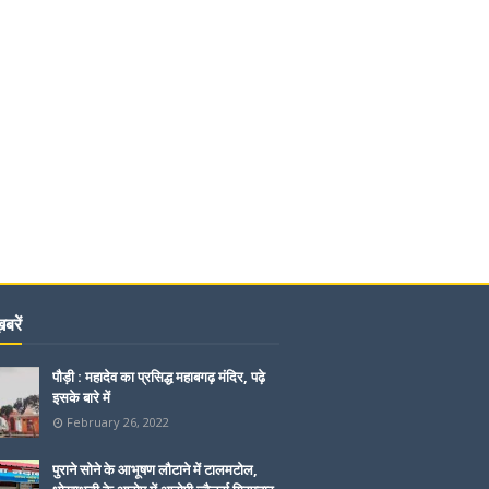
बरें
पौड़ी : महादेव का प्रसिद्ध महाबगढ़ मंदिर, पढ़े
इसके बारे में
February 26, 2022
पुराने सोने के आभूषण लौटाने में टालमटोल,