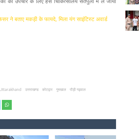
िका को उपचार के लिए हंस चिकित्सालय सतपुली में ले जाया
फेसर ने बताए मकड़ी के फायदे, मिला यंग साइंटिस्ट अवार्ड
Uttarakhand
उत्तराखण्ड
कोटद्वार
गुमखाल
पौड़ी गढ़वाल