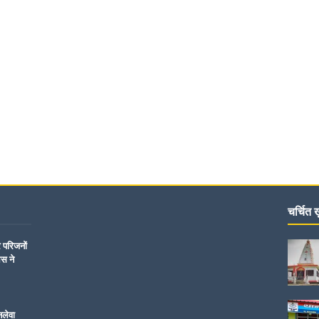
चर्चित ख़
र परिजनों
िस ने
नलेवा