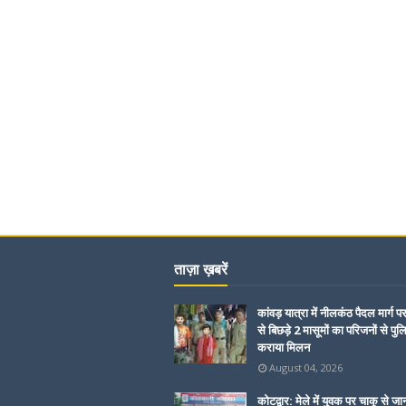
ताज़ा ख़बरें
कांवड़ यात्रा में नीलकंठ पैदल मार्ग प
से बिछड़े 2 मासूमों का परिजनों से पुल
कराया मिलन
August 04, 2026
कोटद्वार: मेले में युवक पर चाकू से जा