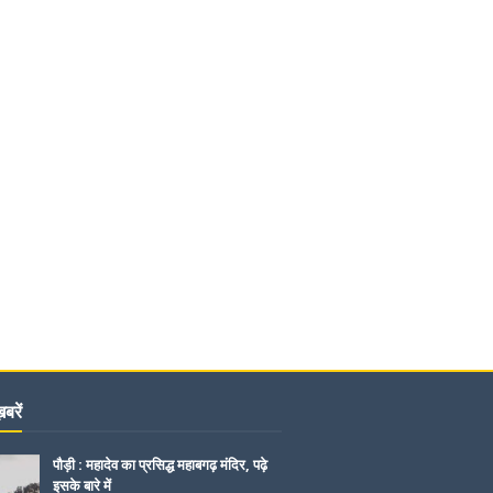
बरें
पौड़ी : महादेव का प्रसिद्ध महाबगढ़ मंदिर, पढ़े
इसके बारे में