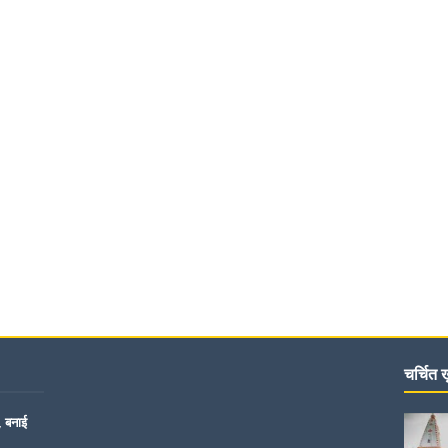
चर्चित ख़
, बनाई