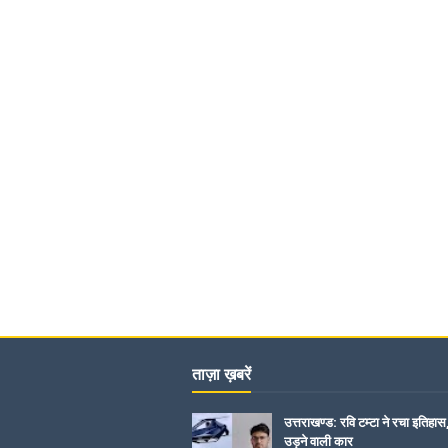
ताज़ा ख़बरें
उत्तराखण्ड: रवि टम्टा ने रचा इतिहास
उड़ने वाली कार