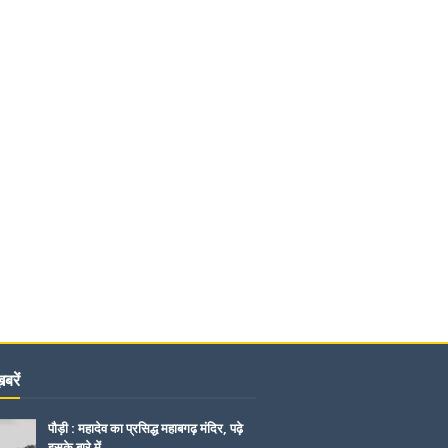
बरें
पौड़ी : महादेव का प्रसिद्ध महाबगढ़ मंदिर, पढ़े
इसके बारे में