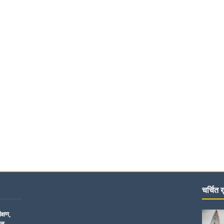
चर्चित ख़
क्षण,
िस