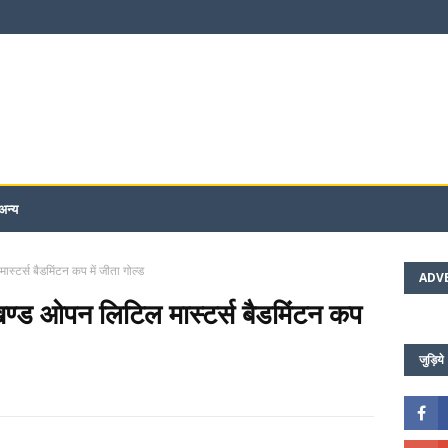
अन्य
ास्टर्स बैडमिंटन कप में जीता गोल्ड
ADV
राखण्ड ओपन लिटिल मास्टर्स बैडमिंटन कप
जुड़िये