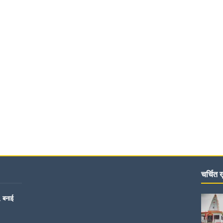
चर्चित ख़
, बनाई