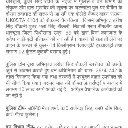
धारचूला, कुंवर सिंह रावत के नेतृत्व में पुलिस व वन विभाग की
संयुक्त टीम द्वारा मुखबिर की सूचना पर घटखोला पुल पर चैकिंग के
दौरान तवाघाट की तरफ से आ रही एक बोलेरो कैम्पर वाहन संख्या-
UK05TA 4104 को रोककर चैक किया। जिसमें अभियुक्त हरीश
सिंह रौंकली पुत्र भलो सिंह रौंकली, निवासी ग्राम रौंगकोंग थाना
धारचूला जिला पिथौरागढ़ उम्र- 39 वर्ष द्वारा बिना कागजात के
अवैध जड़ी-बूटी परिवहन की जा रही है। वाहन की तलाशी लेने पर
वाहन के अन्दर से कुल- 14 किलोग्राम पंजाजड़ी/ हथ्थाजड़ी तथा
लगभग 02 कुंटल कुटकी बरामद हुई।
पुलिस टीम द्वारा अभियुक्त हरीश सिंह रौंकली उपरोक्त को उसके
जुर्म से अवगत कराते हुए वन अधिनियम की धारा- 26/41/42 के
तहत गिरफ्तार किया गया तथा तस्करी में प्रयुक्त वाहन उपरोक्त को
भी सीज किया गया। बरामद माल की कीमत अन्तर्राष्ट्रीय बाजार में
लगभग 10 लाख रुपये आंकी गई है। अग्रिम वैधानिक कार्यवाही की
जा रही है।
पुलिस टीम-
उ0नि0 मेघा शर्मा, का0 राजेन्द्र सिंह, का0 खीम सिंह,
का0 गौरव फुलेरा।
वन विभाग टीम-
वन दरोगा नरेन्द्र राम, वन आरक्षी नंदा बल्लभ