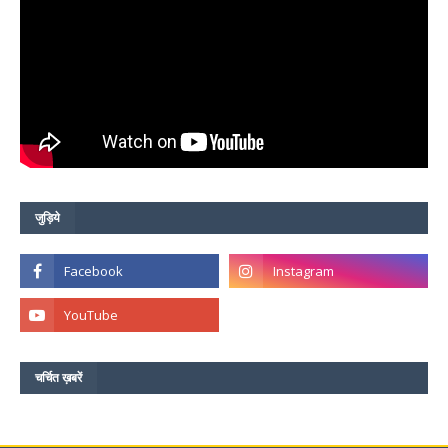
जुड़िये
चर्चित ख़बरें