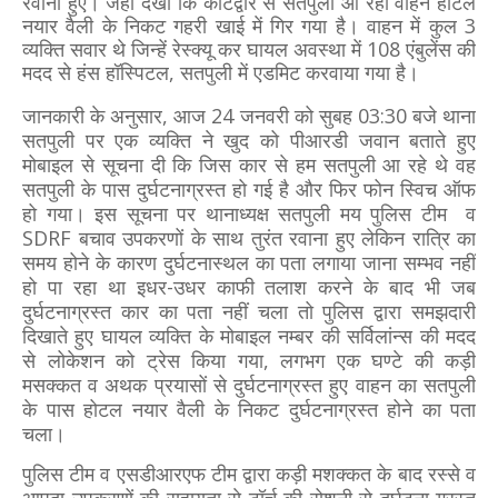
रवाना हुए। जहां देखा कि कोटद्वार से सतपुली आ रहा वाहन होटल
नयार वैली के निकट गहरी खाई में गिर गया है। वाहन में कुल 3
व्यक्ति सवार थे जिन्हें रेस्क्यू कर घायल अवस्था में 108 एंबुलेंस की
मदद से हंस हॉस्पिटल, सतपुली में एडमिट करवाया गया है।
जानकारी के अनुसार, आज 24 जनवरी को सुबह 03:30 बजे थाना
सतपुली पर एक व्यक्ति ने खुद को पीआरडी जवान बताते हुए
मोबाइल से सूचना दी कि जिस कार से हम सतपुली आ रहे थे वह
सतपुली के पास दुर्घटनाग्रस्त हो गई है और फिर फोन स्विच ऑफ
हो गया। इस सूचना पर थानाध्यक्ष सतपुली मय पुलिस टीम व
SDRF बचाव उपकरणों के साथ तुरंत रवाना हुए लेकिन रात्रि का
समय होने के कारण दुर्घटनास्थल का पता लगाया जाना सम्भव नहीं
हो पा रहा था इधर-उधर काफी तलाश करने के बाद भी जब
दुर्घटनाग्रस्त कार का पता नहीं चला तो पुलिस द्वारा समझदारी
दिखाते हुए घायल व्यक्ति के मोबाइल नम्बर की सर्विलांन्स की मदद
से लोकेशन को ट्रेस किया गया, लगभग एक घण्टे की कड़ी
मसक्कत व अथक प्रयासों से दुर्घटनाग्रस्त हुए वाहन का सतपुली
के पास होटल नयार वैली के निकट दुर्घटनाग्रस्त होने का पता
चला।
पुलिस टीम व एसडीआरएफ टीम द्वारा कड़ी मशक्कत के बाद रस्से व
आपदा उपकरणों की सहायता से टॉर्च की रोशनी से दुर्घटना ग्रस्त