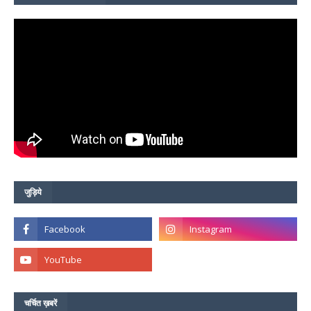
जुड़िये
चर्चित ख़बरें