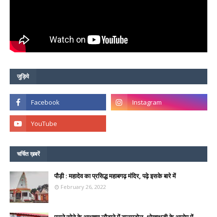
जुड़िये
चर्चित ख़बरें
पौड़ी : महादेव का प्रसिद्ध महाबगढ़ मंदिर, पढ़े इसके बारे में
February 26, 2022
पुराने सोने के आभूषण लौटाने में टालमटोल, धोखाधड़ी के आरोप में